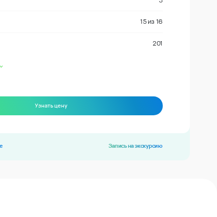
3
15
из
16
201
Узнать цену
е
Запись на экскурсию