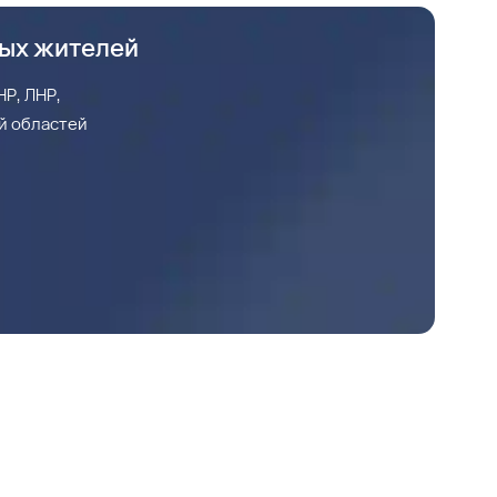
ных жителей
Р, ЛНР,
й областей