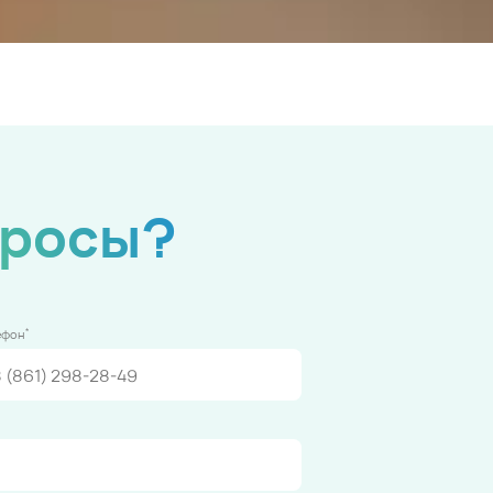
просы?
*
ефон