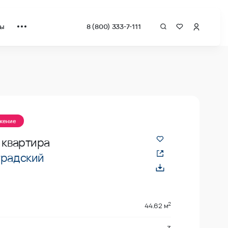
ты
8 (800) 333-7-111
ожение
 квартира
градский
2
44.62 м