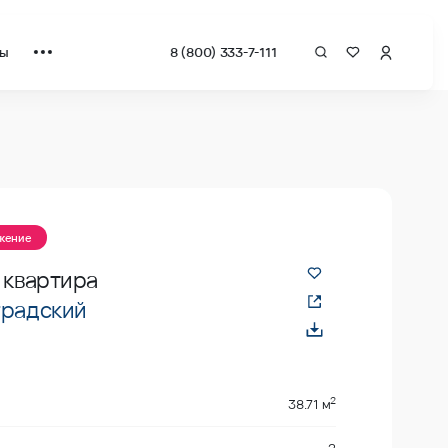
ты
8 (800) 333-7-111
ожение
 квартира
градский
2
38.71 м