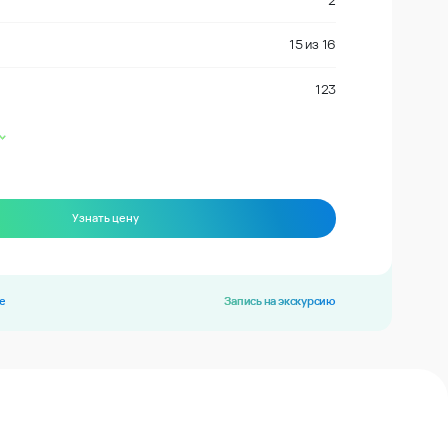
2
15
из
16
123
Узнать цену
е
Запись на экскурсию