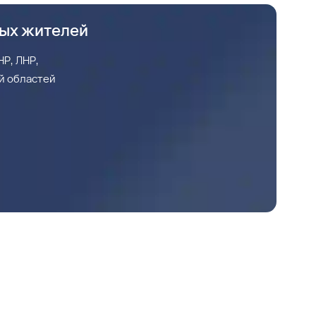
ных жителей
Р, ЛНР,
й областей