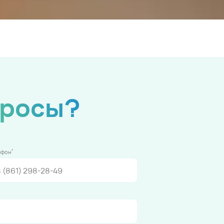
просы?
*
ефон