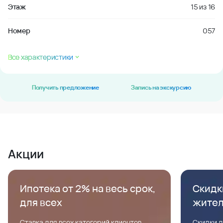
Этаж
15
из
16
Номер
057
Все характеристики
Получить предложение
Запись на экскурсию
Акции
Ипотека от 2% на весь срок,
Скидк
для всех
жите
Ставка для всех категорий клиентов,
Скидки д