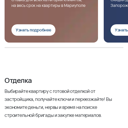
на весь срок на квартиры в Мариуполе
Запорож
Узнать подробнее
Узнат
Отделка
Выбирайте квартиру с готовой отделкой от
застройщика, получайте ключи и переезжайте! Вы
экономите деньги, нервы и время на поиске
строительной бригады и закупке материалов.