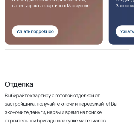
на весь срок на квартиры в Мариуполе
Запорож
Узнать подробнее
Узнат
Отделка
Выбирайте квартиру с готовой отделкой от
застройщика, получайте ключи и переезжайте! Вы
экономите деньги, нервы и время на поиске
строительной бригады и закупке материалов.