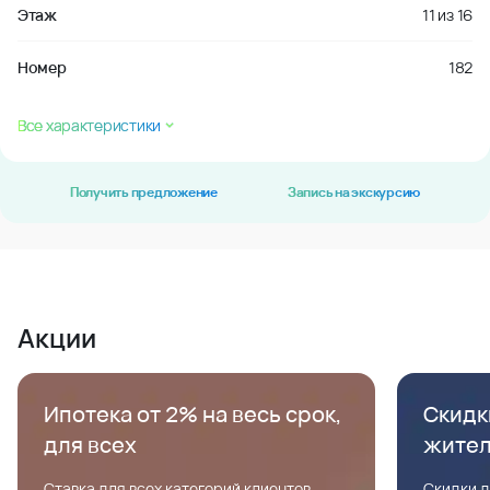
Этаж
11
из
16
Номер
182
Все характеристики
Получить предложение
Запись на экскурсию
Акции
Ипотека от 2% на весь срок,
Скидк
для всех
жите
Ставка для всех категорий клиентов,
Скидки д