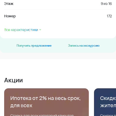
Этаж
9
из
16
Номер
172
Все характеристики
Получить предложение
Запись на экскурсию
Акции
Ипотека от 2% на весь срок,
Скидк
для всех
жите
Ставка для всех категорий клиентов,
Скидки д