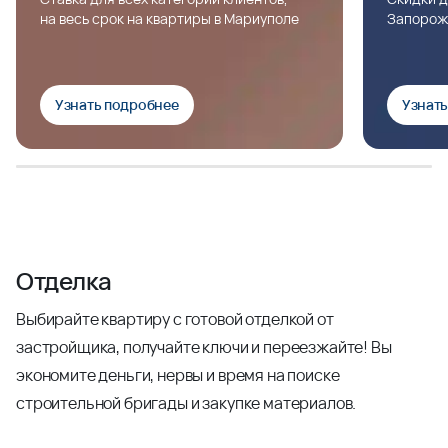
на весь срок на квартиры в Мариуполе
Запорож
Узнать подробнее
Узнат
Отделка
Выбирайте квартиру с готовой отделкой от
застройщика, получайте ключи и переезжайте! Вы
экономите деньги, нервы и время на поиске
строительной бригады и закупке материалов.