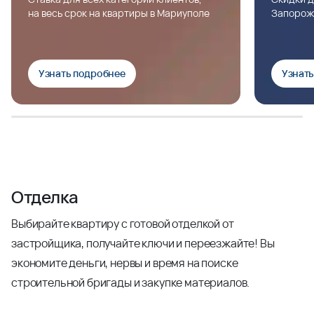
на весь срок на квартиры в Мариуполе
Запорож
Узнать подробнее
Узнат
Отделка
Выбирайте квартиру с готовой отделкой от
застройщика, получайте ключи и переезжайте! Вы
экономите деньги, нервы и время на поиске
строительной бригады и закупке материалов.