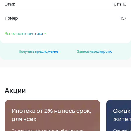
Этаж
6
из
16
Номер
157
Все характеристики
Получить предложение
Запись на экскурсию
Акции
Ипотека от 2% на весь срок,
Скидк
для всех
жите
Ставка для всех категорий клиентов,
Скидки д