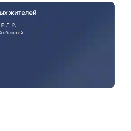
ных жителей
Р, ЛНР,
й областей