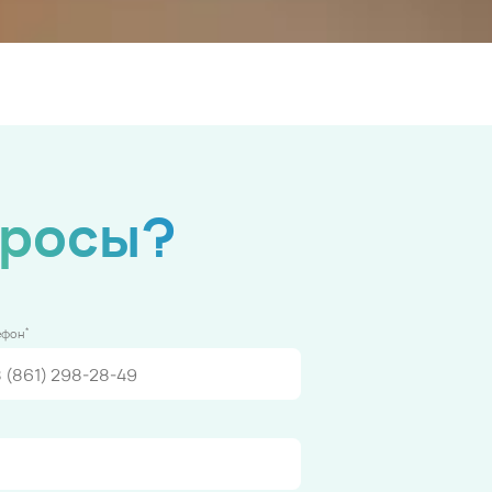
просы?
*
ефон