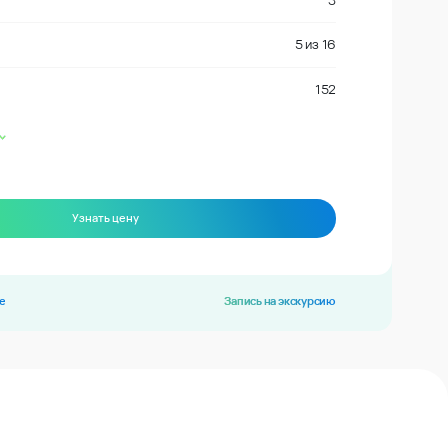
3
5
из
16
152
Узнать цену
е
Запись на экскурсию