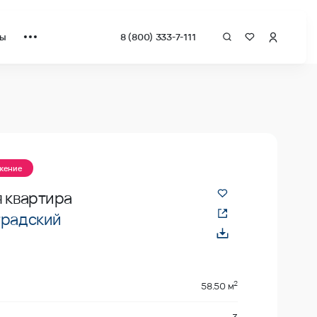
ты
8 (800) 333-7-111
ожение
 квартира
градский
2
58.50 м