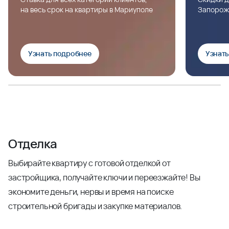
на весь срок на квартиры в Мариуполе
Запорож
Узнать подробнее
Узнат
Отделка
Выбирайте квартиру с готовой отделкой от
застройщика, получайте ключи и переезжайте! Вы
экономите деньги, нервы и время на поиске
строительной бригады и закупке материалов.