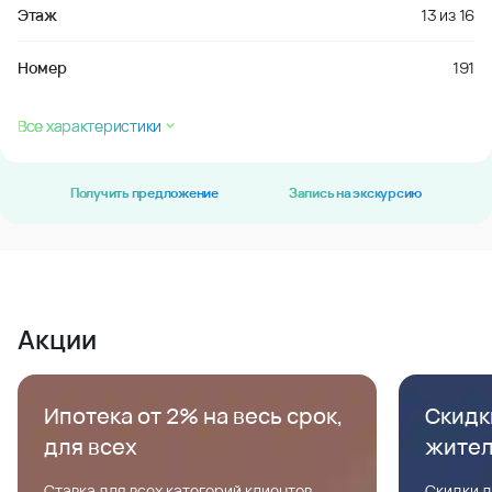
Этаж
13
из
16
Номер
191
Все характеристики
Получить предложение
Запись на экскурсию
Акции
Ипотека от 2% на весь срок,
Скидк
для всех
жите
Ставка для всех категорий клиентов,
Скидки д