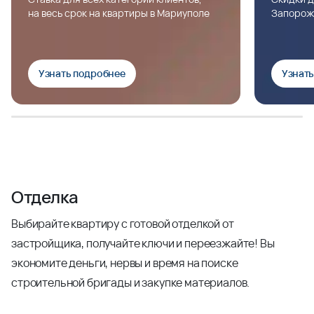
на весь срок на квартиры в Мариуполе
Запорож
Узнать подробнее
Узнат
Отделка
Выбирайте квартиру с готовой отделкой от
застройщика, получайте ключи и переезжайте! Вы
экономите деньги, нервы и время на поиске
строительной бригады и закупке материалов.