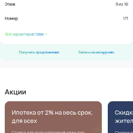
Этаж
9
из
16
Номер
171
Все характеристики
Получить предложение
Запись на экскурсию
Акции
Ипотека от 2% на весь срок,
Скидк
для всех
жите
Ставка для всех категорий клиентов,
Скидки д