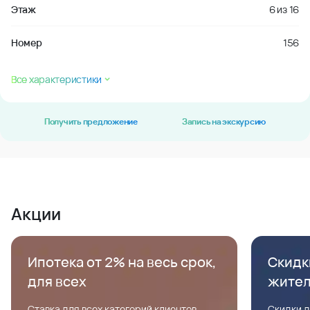
Этаж
6
из
16
Номер
156
Все характеристики
Получить предложение
Запись на экскурсию
Акции
Ипотека от 2% на весь срок,
Скидк
для всех
жите
Ставка для всех категорий клиентов,
Скидки д