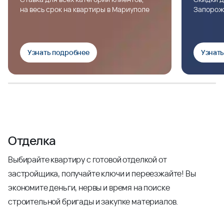
на весь срок на квартиры в Мариуполе
Запорож
Узнать подробнее
Узнат
Отделка
Выбирайте квартиру с готовой отделкой от
застройщика, получайте ключи и переезжайте! Вы
экономите деньги, нервы и время на поиске
строительной бригады и закупке материалов.