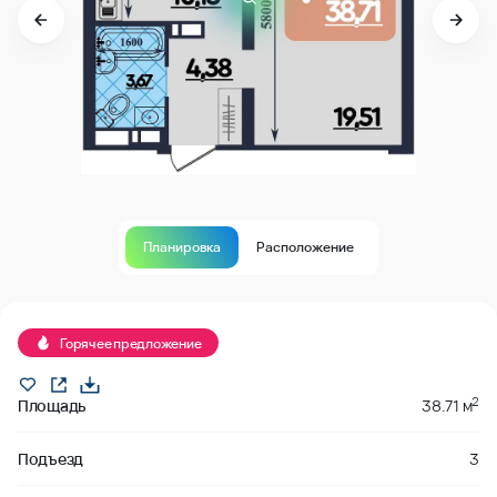
Планировка
Расположение
В продаже
Горячее предложение
2
Площадь
38.71 м
Подъезд
3