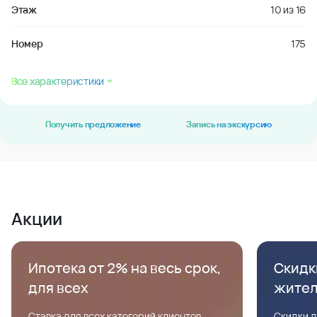
Этаж
10
из
16
Номер
175
Все характеристики
Получить предложение
Запись на экскурсию
Акции
Ипотека от 2% на весь срок,
Скидк
для всех
жите
Ставка для всех категорий клиентов,
Скидки д