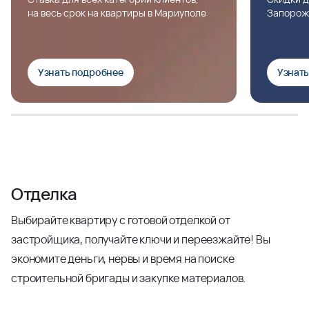
на весь срок на квартиры в Мариуполе
Запорож
Узнать подробнее
Узнат
Отделка
Выбирайте квартиру с готовой отделкой от
застройщика, получайте ключи и переезжайте! Вы
экономите деньги, нервы и время на поиске
строительной бригады и закупке материалов.