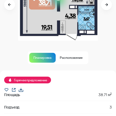
Планировка
Расположение
В продаже
Горячее предложение
2
Площадь
38.71 м
Подъезд
3