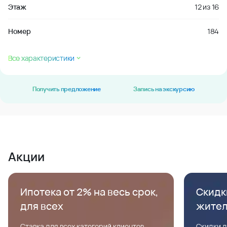
Этаж
12
из
16
Номер
184
Все характеристики
Получить предложение
Запись на экскурсию
Акции
Ипотека от 2% на весь срок,
Скидк
для всех
жите
Ставка для всех категорий клиентов,
Скидки д