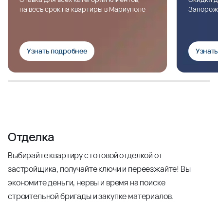
на весь срок на квартиры в Мариуполе
Запорож
Узнать подробнее
Узнат
Отделка
Выбирайте квартиру с готовой отделкой от
застройщика, получайте ключи и переезжайте! Вы
экономите деньги, нервы и время на поиске
строительной бригады и закупке материалов.