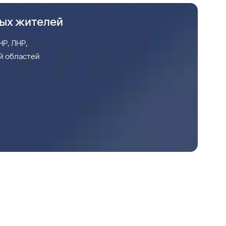
ных жителей
Р, ЛНР,
й областей