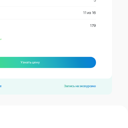
3
11
из
16
179
Узнать цену
е
Запись на экскурсию