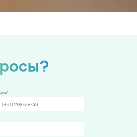
просы?
*
ефон