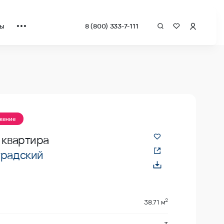
ты
8 (800) 333-7-111
ожение
 квартира
градский
2
38.71 м