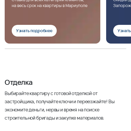
на весь срок на квартиры в Мариуполе
Запорож
Узнать подробнее
Узнат
Отделка
Выбирайте квартиру с готовой отделкой от
застройщика, получайте ключи и переезжайте! Вы
экономите деньги, нервы и время на поиске
строительной бригады и закупке материалов.