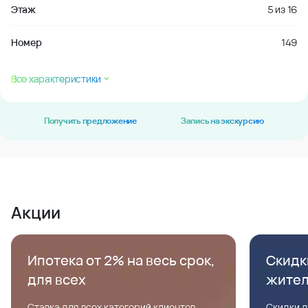
Этаж
5
из
16
Номер
149
Все характеристики
Получить предложение
Запись на экскурсию
Акции
Ипотека от 2% на весь срок,
Скидк
для всех
жите
Ставка для всех категорий клиентов,
Скидки д