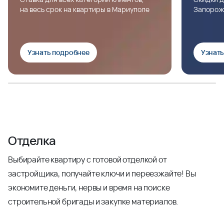
на весь срок на квартиры в Мариуполе
Запорож
Узнать подробнее
Узнат
Отделка
Выбирайте квартиру с готовой отделкой от
застройщика, получайте ключи и переезжайте! Вы
экономите деньги, нервы и время на поиске
строительной бригады и закупке материалов.