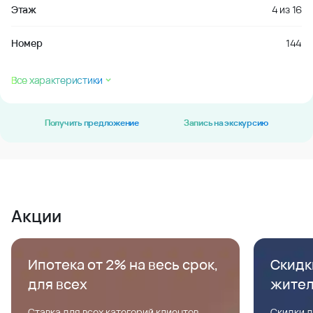
Этаж
4
из
16
Номер
144
Все характеристики
Получить предложение
Запись на экскурсию
Акции
Ипотека от 2% на весь срок,
Скидк
для всех
жите
Ставка для всех категорий клиентов,
Скидки д