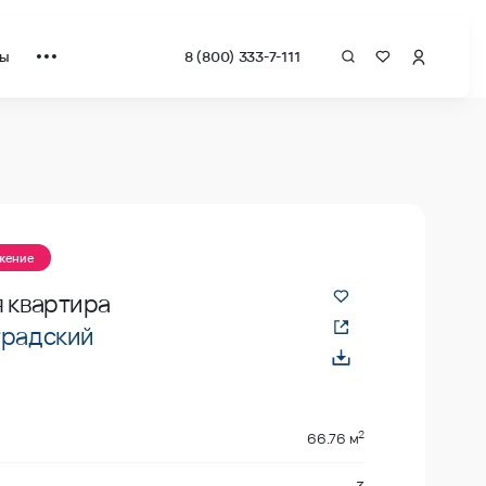
ты
8 (800) 333-7-111
ожение
 квартира
градский
2
66.76 м