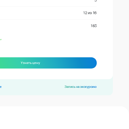
3
12
из
16
183
Узнать цену
е
Запись на экскурсию