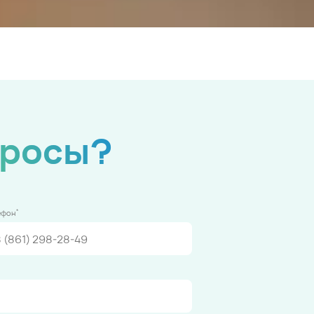
просы?
*
ефон