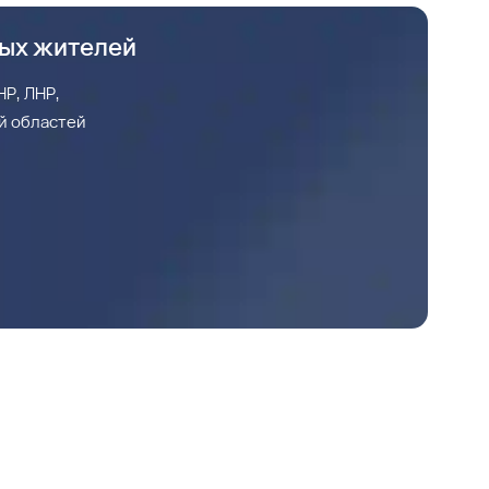
ных жителей
Р, ЛНР,
й областей