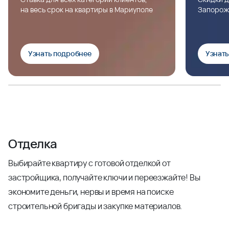
на весь срок на квартиры в Мариуполе
Запорож
Узнать подробнее
Узнат
Отделка
Выбирайте квартиру с готовой отделкой от
застройщика, получайте ключи и переезжайте! Вы
экономите деньги, нервы и время на поиске
строительной бригады и закупке материалов.