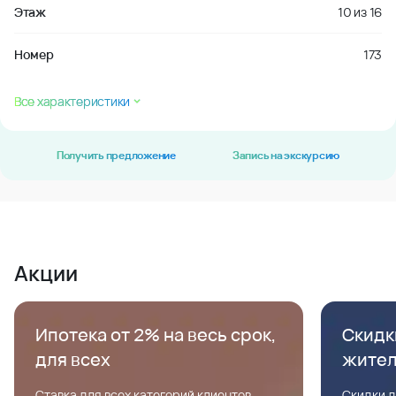
Этаж
10
из
16
Номер
173
Все характеристики
Получить предложение
Запись на экскурсию
Акции
Ипотека от 2% на весь срок,
Скидк
для всех
жите
Ставка для всех категорий клиентов,
Скидки д