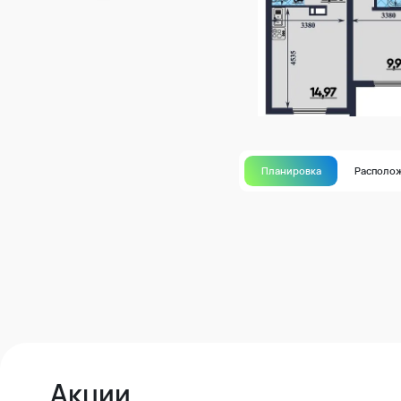
Планировка
Располо
Акции