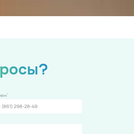
просы?
*
ефон