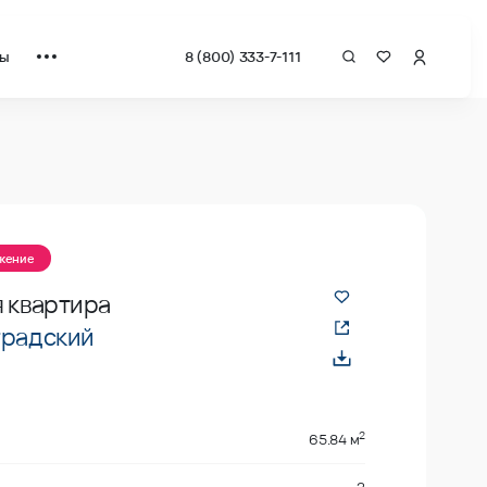
ты
8 (800) 333-7-111
ожение
 квартира
градский
2
65.84 м