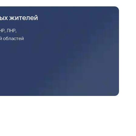
ных жителей
Р, ЛНР,
й областей