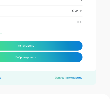
2
9
из
16
100
Узнать цену
Забронировать
е
Запись на экскурсию