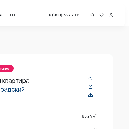
ты
8 (800) 333-7-111
ожение
 квартира
градский
2
65.84 м