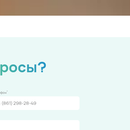
просы?
*
ефон