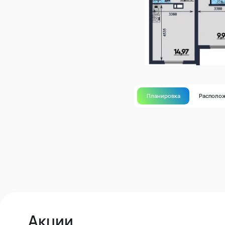
Планировка
Располо
Акции