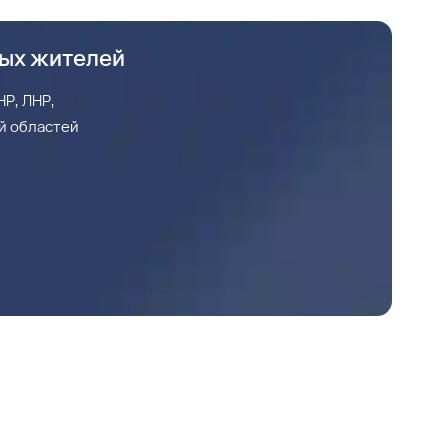
ных жителей
Р, ЛНР,
й областей