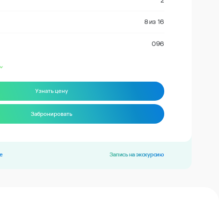
2
8
из
16
096
Узнать цену
Забронировать
е
Запись на экскурсию