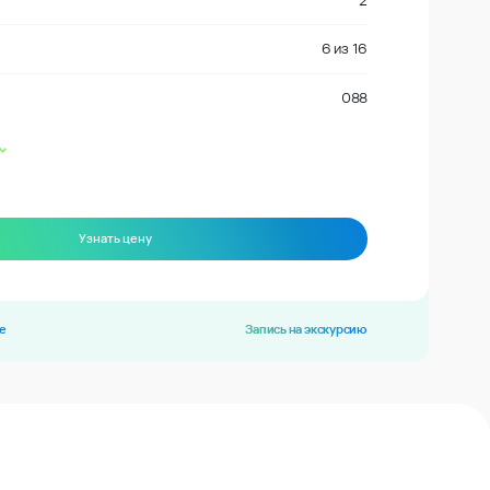
2
6
из
16
088
Узнать цену
е
Запись на экскурсию