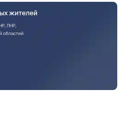
ных жителей
Р, ЛНР,
й областей