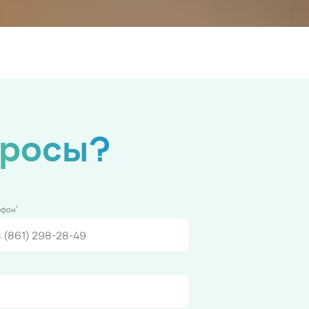
просы?
*
ефон