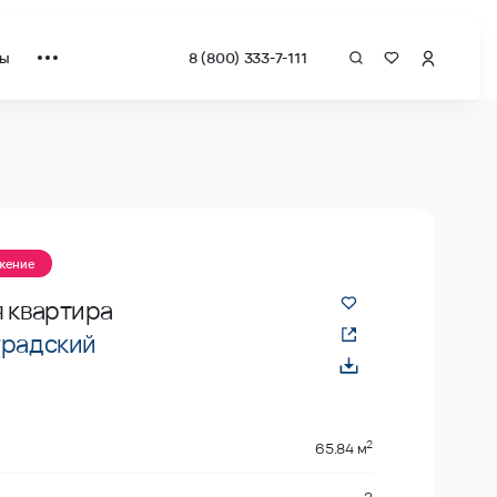
ты
8 (800) 333-7-111
ожение
 квартира
градский
2
65.84 м