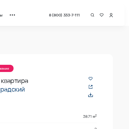
ты
8 (800) 333-7-111
ожение
 квартира
градский
2
38.71 м