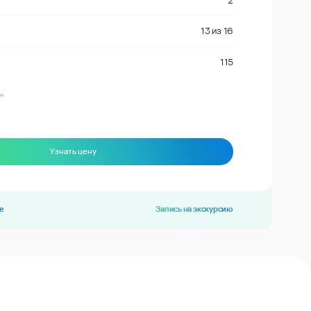
2
13
из
16
115
Узнать цену
е
Запись на экскурсию