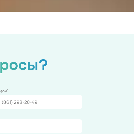
просы?
*
ефон