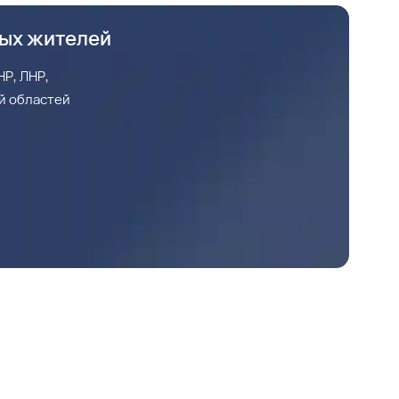
ных жителей
Р, ЛНР,
й областей