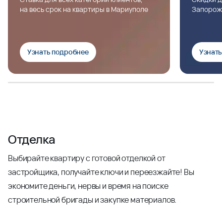
на весь срок на квартиры в Мариуполе
Запорож
Узнать подробнее
Узнат
Отделка
Выбирайте квартиру с готовой отделкой от
застройщика, получайте ключи и переезжайте! Вы
экономите деньги, нервы и время на поиске
строительной бригады и закупке материалов.