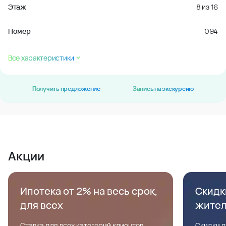
Этаж
8
из
16
Номер
094
Все характеристики
Получить предложение
Запись на экскурсию
Акции
Ипотека от 2% на весь срок,
Скидк
для всех
жите
Ставка для всех категорий клиентов,
Скидки д