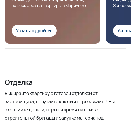
на весь срок на квартиры в Мариуполе
Запорож
Узнать подробнее
Узнат
Отделка
Выбирайте квартиру с готовой отделкой от
застройщика, получайте ключи и переезжайте! Вы
экономите деньги, нервы и время на поиске
строительной бригады и закупке материалов.