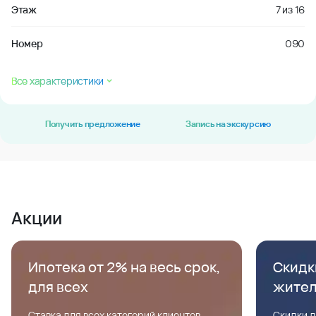
Этаж
7
из
16
Номер
090
Все характеристики
Получить предложение
Запись на экскурсию
Акции
Ипотека от 2% на весь срок,
Скидк
для всех
жите
Ставка для всех категорий клиентов,
Скидки д