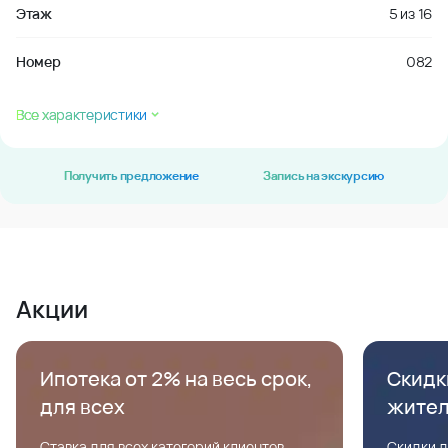
Этаж
5
из
16
Номер
082
Все характеристики
Получить предложение
Запись на экскурсию
Акции
Ипотека от 2% на весь срок,
Скидк
для всех
жите
Ставка для всех категорий клиентов,
Скидки д