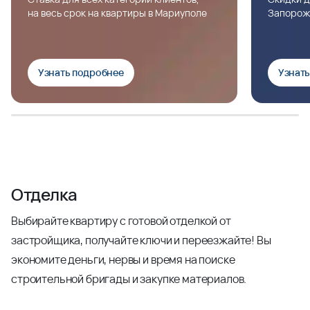
на весь срок на квартиры в Мариуполе
Запорож
Узнать подробнее
Узнат
Отделка
Выбирайте квартиру с готовой отделкой от
застройщика, получайте ключи и переезжайте! Вы
экономите деньги, нервы и время на поиске
строительной бригады и закупке материалов.