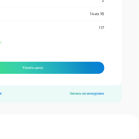
2
14
из
16
117
Узнать цену
е
Запись на экскурсию