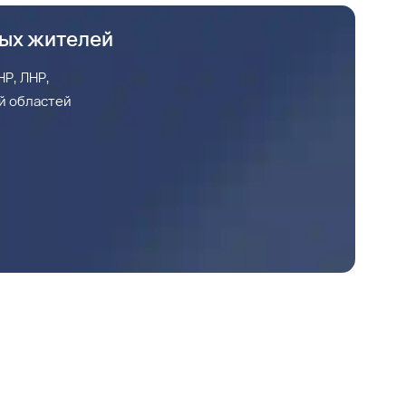
ных жителей
Р, ЛНР,
й областей