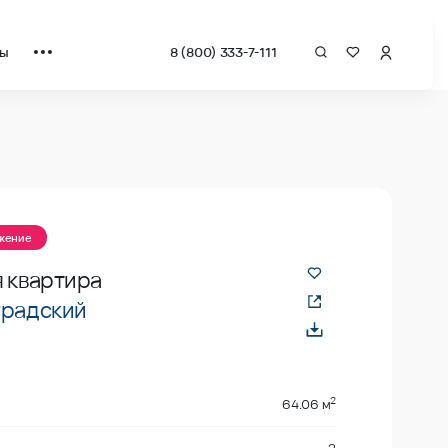
ты
8 (800) 333-7-111
ожение
 квартира
градский
2
64.06 м