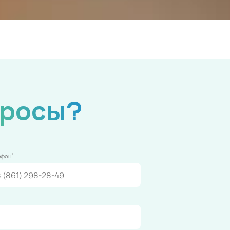
просы?
*
ефон