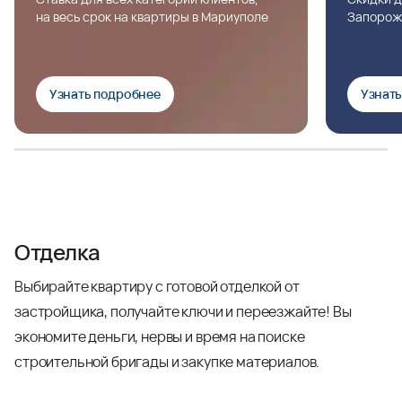
на весь срок на квартиры в Мариуполе
Запорож
Узнать подробнее
Узнат
Отделка
Выбирайте квартиру с готовой отделкой от
застройщика, получайте ключи и переезжайте! Вы
экономите деньги, нервы и время на поиске
строительной бригады и закупке материалов.