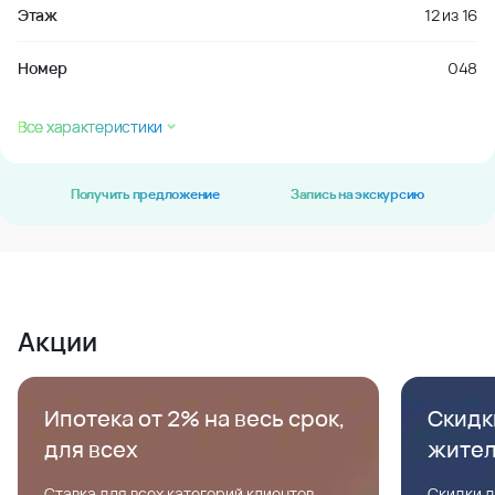
Этаж
12
из
16
Номер
048
Все характеристики
Получить предложение
Запись на экскурсию
Акции
Ипотека от 2% на весь срок,
Скидк
для всех
жите
Ставка для всех категорий клиентов,
Скидки д