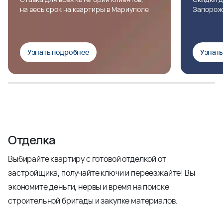
на весь срок на квартиры в Мариуполе
Запорож
Узнать подробнее
Узнат
Отделка
Выбирайте квартиру с готовой отделкой от
застройщика, получайте ключи и переезжайте! Вы
экономите деньги, нервы и время на поиске
строительной бригады и закупке материалов.