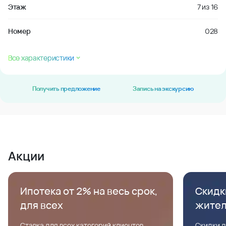
Этаж
7
из
16
Номер
028
Все характеристики
Получить предложение
Запись на экскурсию
Акции
Ипотека от 2% на весь срок,
Скидк
для всех
жите
Ставка для всех категорий клиентов,
Скидки д