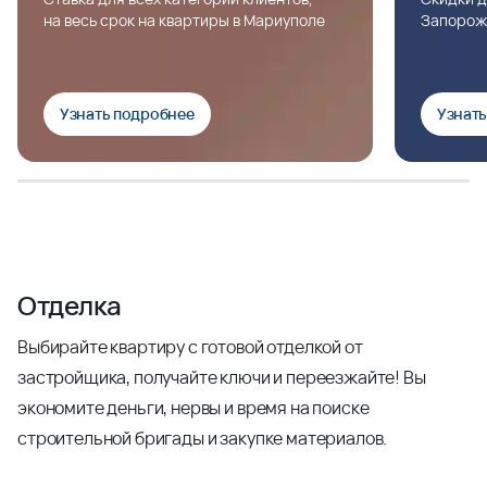
на весь срок на квартиры в Мариуполе
Запорож
Узнать подробнее
Узнат
Отделка
Выбирайте квартиру с готовой отделкой от
застройщика, получайте ключи и переезжайте! Вы
экономите деньги, нервы и время на поиске
строительной бригады и закупке материалов.