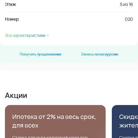
Этаж
5
из
16
Номер
020
Все характеристики
Получить предложение
Запись на экскурсию
Акции
Ипотека от 2% на весь срок,
Скидк
для всех
жите
Ставка для всех категорий клиентов,
Скидки д