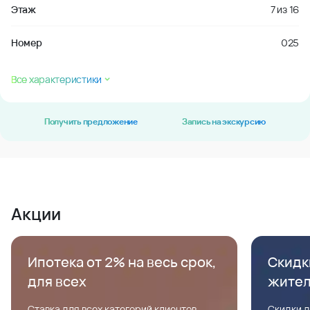
Этаж
7
из
16
Номер
025
Все характеристики
Получить предложение
Запись на экскурсию
Акции
Ипотека от 2% на весь срок,
Скидк
для всех
жите
Ставка для всех категорий клиентов,
Скидки д