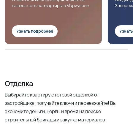
на весь срок на квартиры в Мариуполе
Запорож
Узнать подробнее
Узнат
Отделка
Выбирайте квартиру с готовой отделкой от
застройщика, получайте ключи и переезжайте! Вы
экономите деньги, нервы и время на поиске
строительной бригады и закупке материалов.