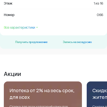
Этаж
1
из
16
Номер
066
Все характеристики
Получить предложение
Запись на экскурсию
Акции
Ипотека от 2% на весь срок,
Скидк
для всех
жите
Ставка для всех категорий клиентов,
Скидки д