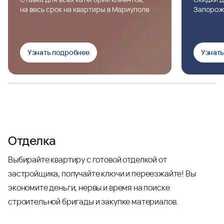
на весь срок на квартиры в Мариуполе
Запорож
Узнать подробнее
Узнат
Отделка
Выбирайте квартиру с готовой отделкой от
застройщика, получайте ключи и переезжайте! Вы
экономите деньги, нервы и время на поиске
строительной бригады и закупке материалов.