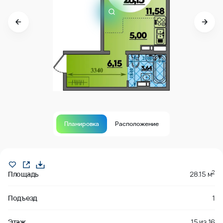
Планировка
Расположение
В продаже
2
Площадь
28.15 м
Подъезд
1
Этаж
15
из
16