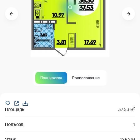
Планировка
Расположение
Продано
2
Площадь
37.53 м
Подъезд
1
Этаж
12
из
16