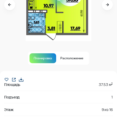
Планировка
Расположение
Продано
2
Площадь
37.53 м
Подъезд
1
Этаж
9
из
16