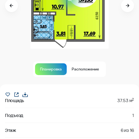
Планировка
Расположение
Продано
2
Площадь
37.53 м
Подъезд
1
Этаж
6
из
16