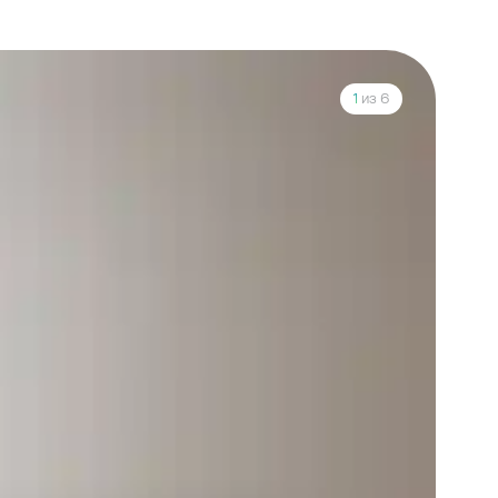
1
из 6