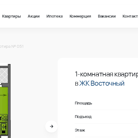
Квартиры
Акции
Ипотека
Коммерция
Вакансии
Контак
в Краснодар, стоимость: купить квартиру – 143 822 ₽ за квадр
ртира № 051
Продано
1-комнатная кварти
в
ЖК Восточный
Площадь
Подъезд
Этаж