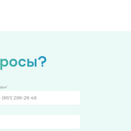
просы?
*
ефон