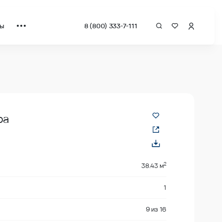
ты
8 (800) 333-7-111
ат от застройщика.
ра
2
38.43 м
1
9
из
16