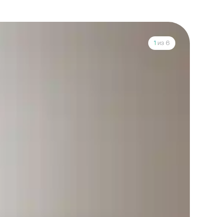
1
из 6