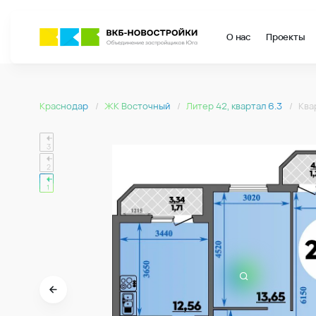
О нас
Проекты
Страница подбора недвижимости ВКБ-Новостройки
Квартира № 074 в ЖК Восточный : подъезд 1, этаж 13, 67.81 м2
2-комнатная квартира 67.81м2 в ЖК Восточный, №074
Краснодар
ЖК Восточный
Литер 42, квартал 6.3
Ква
Страница квартиры
2-комнатная квартира 67.81м2 в ЖК Восточный, №074