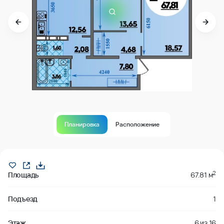
Планировка
Расположение
В продаже
2
Площадь
67.81 м
Подъезд
1
Этаж
6
из
16