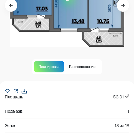
Планировка
Расположение
Продано
2
Площадь
56.01 м
Подъезд
1
Этаж
13
из
16