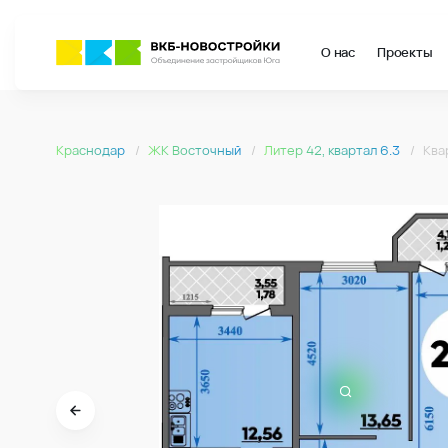
О нас
Проекты
Страница подбора недвижимости ВКБ-Новостройки
Квартира № 148 в ЖК Восточный : подъезд 2, этаж 11, 67.81 м2
2-комнатная квартира 67.81м2 в ЖК Восточный, №148
Краснодар
ЖК Восточный
Литер 42, квартал 6.3
Ква
Страница квартиры
2-комнатная квартира 67.81м2 в ЖК Восточный, №148