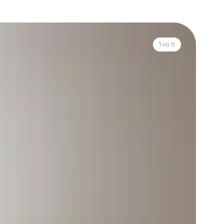
1
из 6