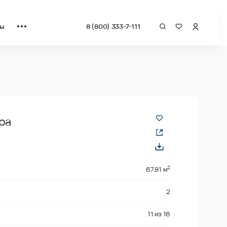
ты
8 (800) 333-7-111
ат от застройщика.
ра
2
67.81 м
2
11
из
16