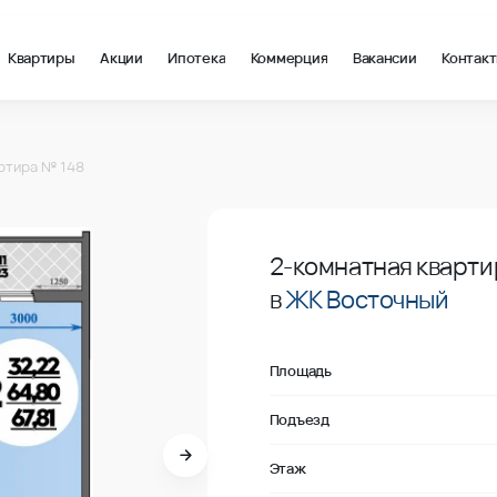
Квартиры
Акции
Ипотека
Коммерция
Вакансии
Контак
 в Краснодар, стоимость: купить квартиру – 112 410 ₽ за квадр
ртира № 148
Продано
2-комнатная кварти
в
ЖК Восточный
Площадь
Подъезд
Этаж