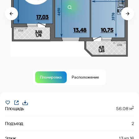
Планировка
Расположение
В продаже
2
Площадь
56.08 м
Подъезд
2
Этаж
13
из
16