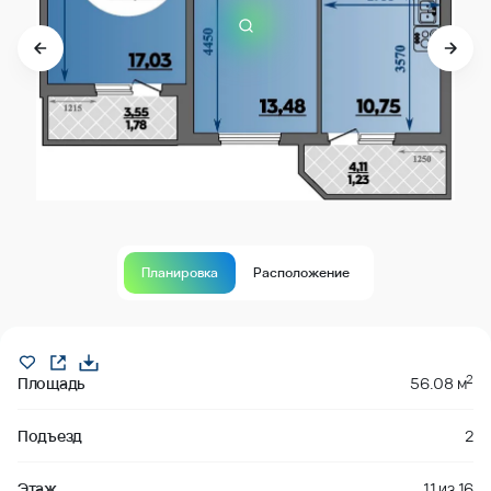
Планировка
Расположение
В продаже
2
Площадь
56.08 м
Подъезд
2
Этаж
11
из
16