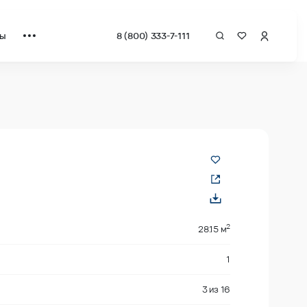
ты
8 (800) 333-7-111
 от застройщика.
2
28.15 м
1
3
из
16