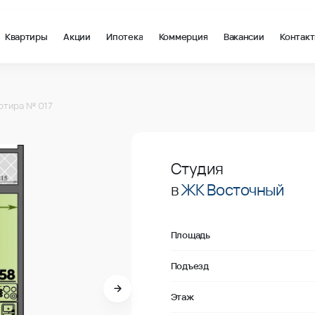
Квартиры
Акции
Ипотека
Коммерция
Вакансии
Контак
 Краснодар, стоимость: купить квартиру – 141 741 ₽ за квадрат
ртира № 017
В продаже
Студия
в
ЖК Восточный
Площадь
Подъезд
Этаж