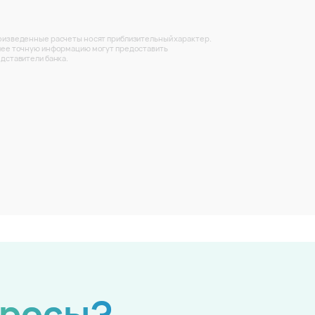
изведенные расчеты носят приблизительный характер.
ее точную информацию могут предоставить
дставители банка.
просы?