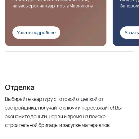
на весь срок на квартиры в Мариуполе
Запорож
Узнать подробнее
Узнат
Отделка
Выбирайте квартиру с готовой отделкой от
застройщика, получайте ключи и переезжайте! Вы
экономите деньги, нервы и время на поиске
строительной бригады и закупке материалов.