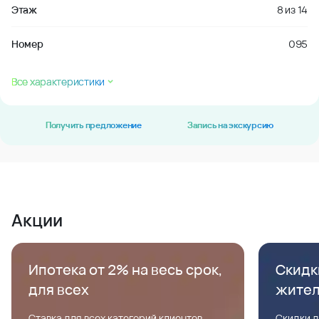
Этаж
8
из
14
Номер
095
Все характеристики
Получить предложение
Запись на экскурсию
Акции
Ипотека от 2% на весь срок,
Скидк
для всех
жите
Ставка для всех категорий клиентов,
Скидки д