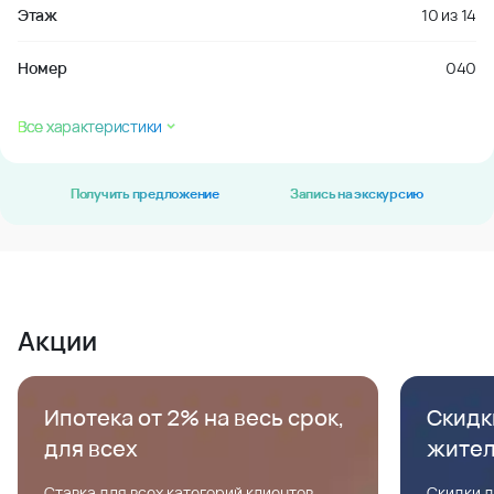
Этаж
10
из
14
Номер
040
Все характеристики
Получить предложение
Запись на экскурсию
Акции
Ипотека от 2% на весь срок,
Скидк
для всех
жите
Ставка для всех категорий клиентов,
Скидки д