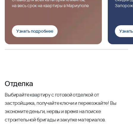
на весь срок на квартиры в Мариуполе
Запорож
Узнать подробнее
Узнат
Отделка
Выбирайте квартиру с готовой отделкой от
застройщика, получайте ключи и переезжайте! Вы
экономите деньги, нервы и время на поиске
строительной бригады и закупке материалов.