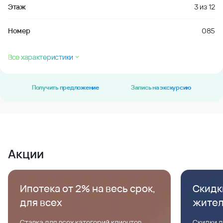
Этаж
3
из
12
Номер
085
Все характеристики
Получить предложение
Запись на экскурсию
Акции
Ипотека от 2% на весь срок,
Скидк
для всех
жите
Ставка для всех категорий клиентов,
Скидки д