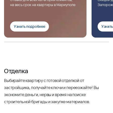
на весь срок на квартиры в Мариуполе
Запорож
Узнать подробнее
Узнат
Отделка
Выбирайте квартиру с готовой отделкой от
застройщика, получайте ключи и переезжайте! Вы
экономите деньги, нервы и время на поиске
строительной бригады и закупке материалов.