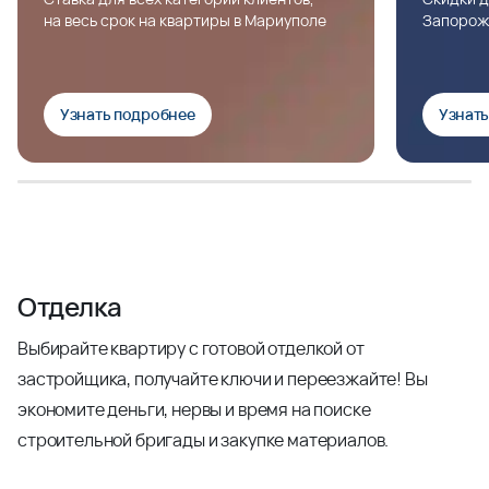
на весь срок на квартиры в Мариуполе
Запорож
Узнать подробнее
Узнат
Отделка
Выбирайте квартиру с готовой отделкой от
застройщика, получайте ключи и переезжайте! Вы
экономите деньги, нервы и время на поиске
строительной бригады и закупке материалов.