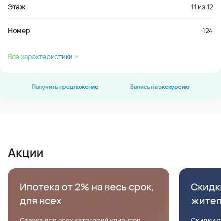
Этаж
11
из
12
Номер
124
Все характеристики
Получить предложение
Запись на экскурсию
Акции
Ипотека от 2% на весь срок,
Скидк
для всех
жите
Ставка для всех категорий клиентов,
Скидки д