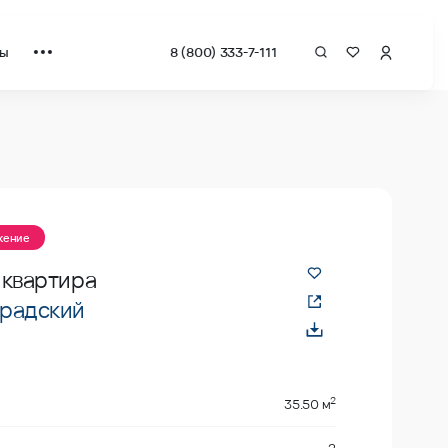
ты
8 (800) 333-7-111
жение
 квартира
радский
2
35.50 м