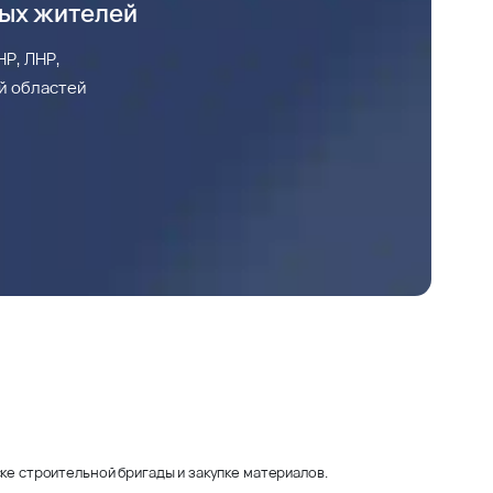
ных жителей
Р, ЛНР,
й областей
ке строительной бригады и закупке материалов.