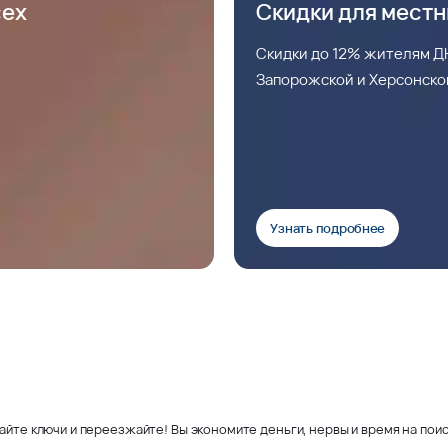
сех
Скидки для мест
Скидки до 12% жителям ДН
Запорожской и Херсонско
Узнать подробнее
айте ключи и переезжайте! Вы экономите деньги, нервы и время на поис