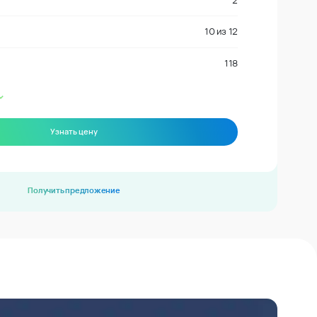
2
10
из
12
118
Узнать цену
Получить предложение