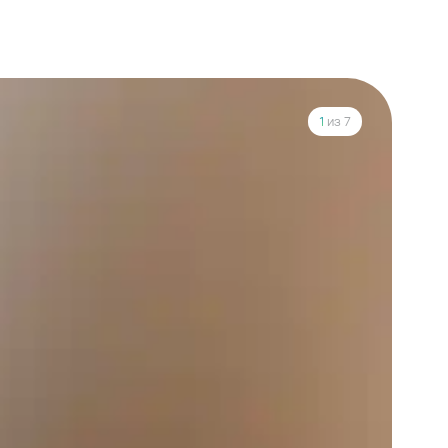
1
из 7