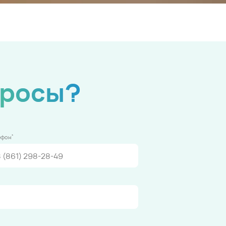
просы?
*
ефон