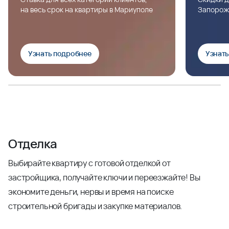
на весь срок на квартиры в Мариуполе
Запорож
Узнать подробнее
Узнат
Отделка
Выбирайте квартиру с готовой отделкой от
застройщика, получайте ключи и переезжайте! Вы
экономите деньги, нервы и время на поиске
строительной бригады и закупке материалов.