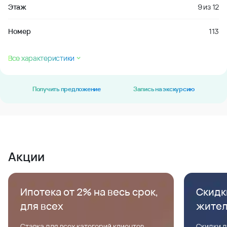
Этаж
9
из
12
Номер
113
Все характеристики
Получить предложение
Запись на экскурсию
Акции
Ипотека от 2% на весь срок,
Скидк
для всех
жите
Ставка для всех категорий клиентов,
Скидки д