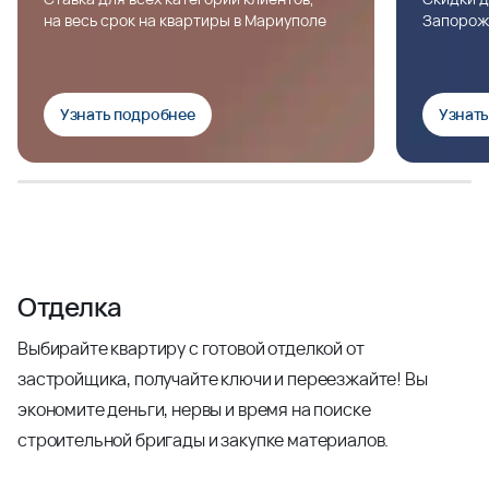
на весь срок на квартиры в Мариуполе
Запорож
Узнать подробнее
Узнат
Отделка
Выбирайте квартиру с готовой отделкой от
застройщика, получайте ключи и переезжайте! Вы
экономите деньги, нервы и время на поиске
строительной бригады и закупке материалов.