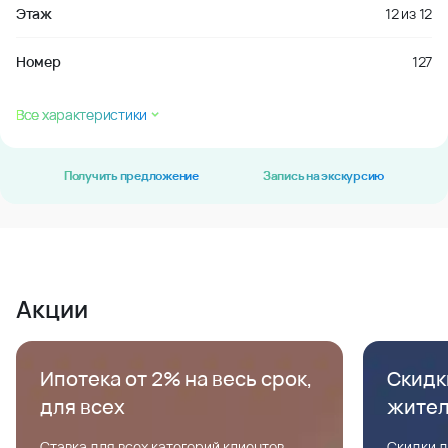
Этаж
12
из
12
Номер
127
Все характеристики
Получить предложение
Запись на экскурсию
Акции
Ипотека от 2% на весь срок,
Скидк
для всех
жите
Ставка для всех категорий клиентов,
Скидки д