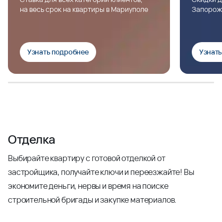
на весь срок на квартиры в Мариуполе
Запорож
Узнать подробнее
Узнат
Отделка
Выбирайте квартиру с готовой отделкой от
застройщика, получайте ключи и переезжайте! Вы
экономите деньги, нервы и время на поиске
строительной бригады и закупке материалов.