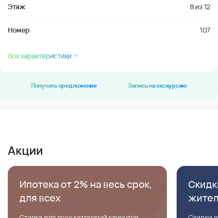
Этаж
8
из
12
Номер
107
Все характеристики
Получить предложение
Запись на экскурсию
Акции
Ипотека от 2% на весь срок,
Скидк
для всех
жите
Ставка для всех категорий клиентов,
Скидки д